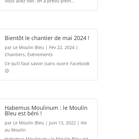
Vous allez voir, on a prévu plein...
Bientôt le chantier de mai 2024 !
par
Le Moulin Bleu
|
Fév 22, 2024
|
Chantiers
,
Événements
Ce qu’il faut savoir (sans ouvrir Facebook
😉
Habemus Moulinum : le Moulin
Bleu est béni !
par
Le Moulin Bleu
|
Juin 13, 2022
|
Vie
au Moulin
Habemus Moulinum : le Moulin Bleu est