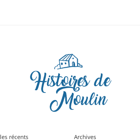
Appel à dons en cours, soutenez-nous en cliquant ici 
cles récents
Archives