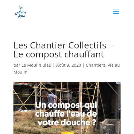
Appel à dons en cours, soutenez-nous en cliquant
ici !
Les Chantier Collectifs –
Le compost chauffant
par
Le Moulin Bleu
|
Août 9, 2020
|
Chantiers
,
Vie au
Moulin