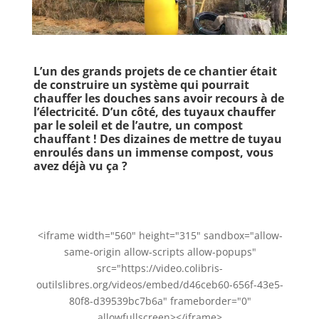
L’un des grands projets de ce chantier était
de construire un système qui pourrait
chauffer les douches sans avoir recours à de
l’électricité. D’un côté, des tuyaux chauffer
par le soleil et de l’autre, un compost
chauffant ! Des dizaines de mettre de tuyau
enroulés dans un immense compost, vous
avez déjà vu ça ?
<iframe width="560" height="315" sandbox="allow-
same-origin allow-scripts allow-popups"
src="https://video.colibris-
outilslibres.org/videos/embed/d46ceb60-656f-43e5-
80f8-d39539bc7b6a" frameborder="0"
allowfullscreen></iframe>