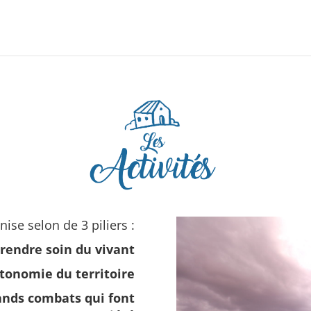
Appel à dons en cours, soutenez-nous en cliquant ici 
ise selon de 3 piliers :
rendre soin du vivant
utonomie du territoire
rands combats qui font