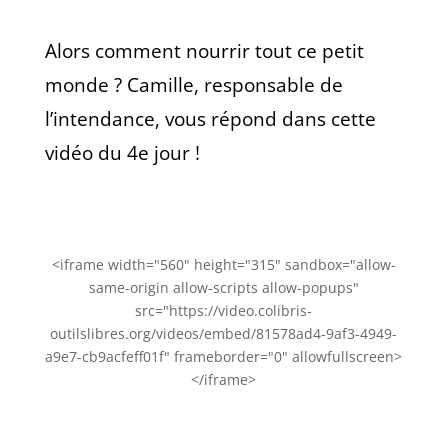
Alors comment nourrir tout ce petit
monde ? Camille, responsable de
l’intendance, vous répond dans cette
vidéo du 4e jour !
<iframe width="560" height="315" sandbox="allow-
same-origin allow-scripts allow-popups"
src="https://video.colibris-
outilslibres.org/videos/embed/81578ad4-9af3-4949-
a9e7-cb9acfeff01f" frameborder="0" allowfullscreen>
</iframe>