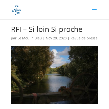
Appel à dons en cours, soutenez-nous en cliquant
ici !
RFI – Si loin Si proche
par
Le Moulin Bleu
|
Nov 29, 2020
|
Revue de presse