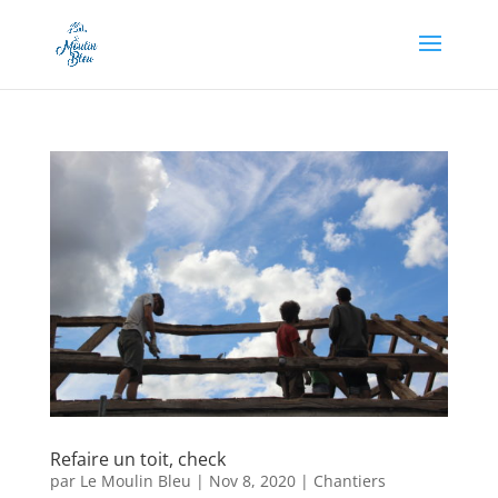
Appel à dons en cours, soutenez-nous en cliquant
ici !
Refaire un toit, check
par
Le Moulin Bleu
|
Nov 8, 2020
|
Chantiers