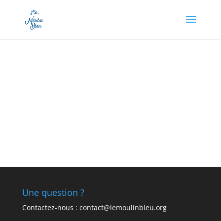
Appel à dons en cours, soutenez-nous en cliquant
ici !
Une question ?
Contactez-nous : contact@lemoulinbleu.org